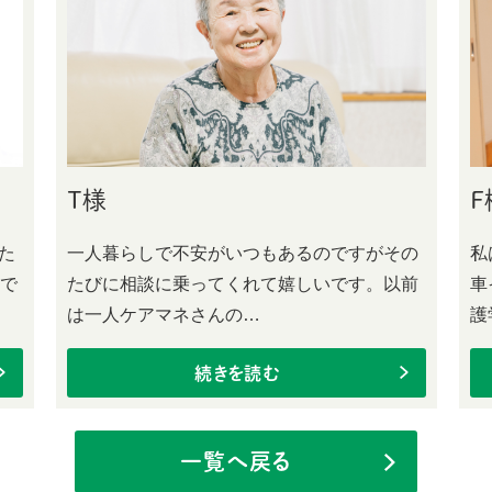
T様
F
た
一人暮らしで不安がいつもあるのですがその
私
者で
たびに相談に乗ってくれて嬉しいです。以前
車
は一人ケアマネさんの…
護
続きを読む
一覧へ戻る