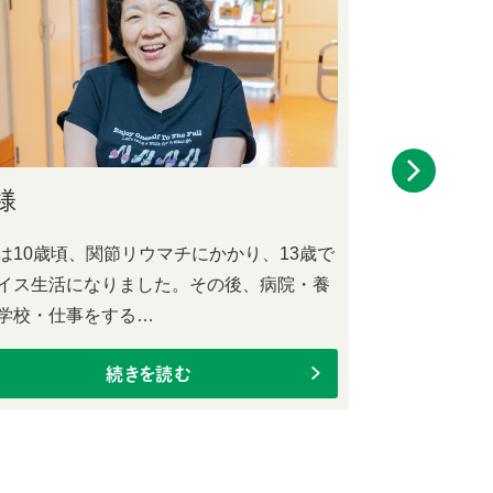
様
M様
は10歳頃、関節リウマチにかかり、13歳で
いつもよく話
イス生活になりました。その後、病院・養
しています。
学校・仕事をする…
な気配も出さ
続きを読む